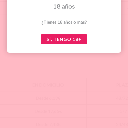
18 años
Desde 4,41€
Desde 4,91€
¿Tienes 18 años o más?
SÍ, TENGO 18+
EN DOMICILIO
PLAZ
Desde 6,19€
48/72
Desde 17,66€
5/7
Desde 7,43€
24/48