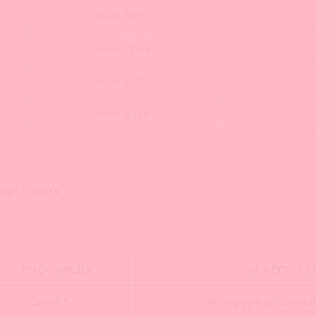
Desde 3,89€
Desde 3,60€
Desde 3,30€
Desde 3,16€
ula
Urgente
EN DOMICILIO
PLAZO DE 
Desde 5,97€
Entrega garantizada an