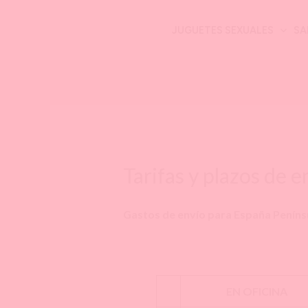
Ir
al
JUGUETES SEXUALES
SA
contenido
Tarifas y plazos de e
Gastos de envío para España Peníns
EN OFICINA