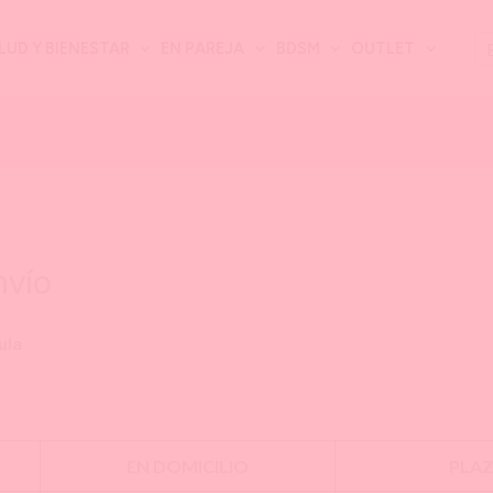
Bu
LUD Y BIENESTAR
EN PAREJA
BDSM
OUTLET
nvío
ula
EN DOMICILIO
PLAZ