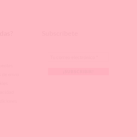
udas?
Subscríbete
uentes
s de envío
kies
vacidad
diciones