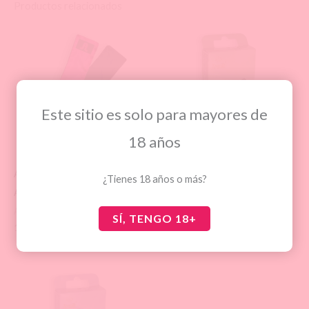
Productos relacionados
Este sitio es solo para mayores de
AGOTADO
18 años
ANTIFAZ SATIN SASH
CONDONES MIX 12
¿Tienes 18 años o más?
ADRIEN LASTIC
UNIDADES
ANTIFACES
CONDONES
SÍ, TENGO 18+
10,83
€
13,25
€