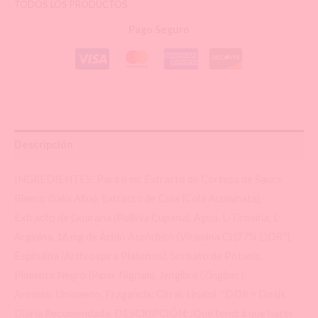
TODOS LOS PRODUCTOS
cantidad
Pago Seguro
Descripción
INGREDIENTES: Para 8 ml: Extracto de Corteza de Sauce
Blanco (Salix Alba), Extracto de Cola (Cola Acuminata),
Extracto de Guarana (Pullinia Cupana), Agua, L-Tirosina, L-
Arginina, 16 mg de Ácido Ascórbico (Vitamina C) (27% DDR*),
Espirulina (Arthrospira Platensis), Sorbato de Potasio,
Pimienta Negro (Piper Nigrum), Jengibre (Zingiber),
Aromas: Limoneno, Fragancia: Citral, Linalol. *DDR = Dosis
Diaria Recomendada. DESCRIPCIÓN:¿Qué tendrá que hacer