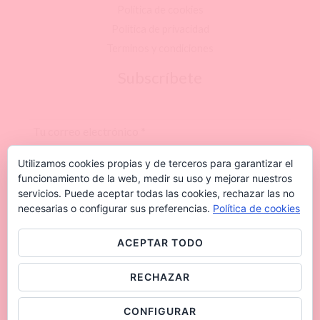
Politica de cookies
Politica de privacidad
Terminos y condiciones
Subscríbete
Utilizamos cookies propias y de terceros para garantizar el
funcionamiento de la web, medir su uso y mejorar nuestros
servicios. Puede aceptar todas las cookies, rechazar las no
necesarias o configurar sus preferencias.
Política de cookies
ACEPTAR TODO
Copyright © 2026 . Powered by .
RECHAZAR
CONFIGURAR