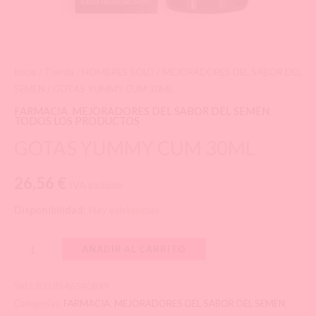
Inicio
/
Tienda
/
HOMBRES SÓLO
/
MEJORADORES DEL SABOR DEL
SEMEN
/ GOTAS YUMMY CUM 30ML
FARMACIA
,
MEJORADORES DEL SABOR DEL SEMEN
,
TODOS LOS PRODUCTOS
GOTAS YUMMY CUM 30ML
26,56
€
IVA incluido
Disponibilidad:
Hay existencias
GOTAS
AÑADIR AL CARRITO
YUMMY
CUM
SKU:
8718546540899
30ML
Categorías:
FARMACIA
,
MEJORADORES DEL SABOR DEL SEMEN
,