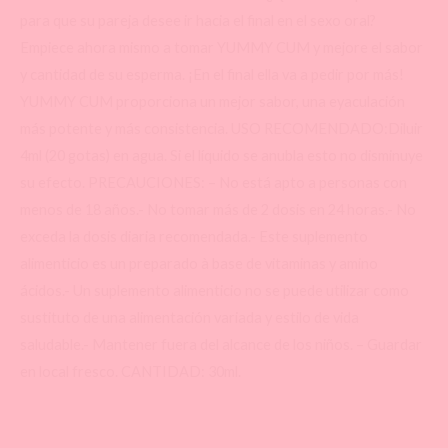
para que su pareja desee ir hacia el final en el sexo oral?
Empiece ahora mismo a tomar YUMMY CUM y mejore el sabor
y cantidad de su esperma. ¡En el final ella va a pedir por más!
YUMMY CUM proporciona un mejor sabor, una eyaculación
más potente y más consistencia. USO RECOMENDADO:Diluir
4ml (20 gotas) en agua. Si el líquido se anubla esto no disminuye
su efecto. PRECAUCIONES: – No está apto a personas con
menos de 18 años.- No tomar más de 2 dosis en 24 horas.- No
exceda la dosis diaria recomendada.- Este suplemento
alimenticio es un preparado à base de vitaminas y amino
ácidos.- Un suplemento alimenticio no se puede utilizar como
sustituto de una alimentación variada y estilo de vida
saludable.- Mantener fuera del alcance de los niños. – Guardar
en local fresco. CANTIDAD: 30ml.